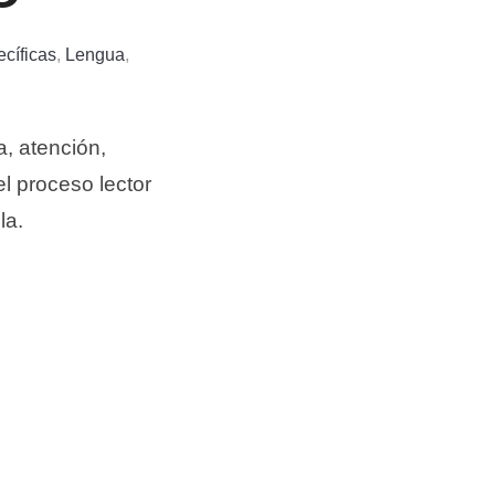
cíficas
,
Lengua
,
a, atención,
el proceso lector
la.