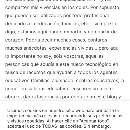
comparten mis vivencias en los coles. Por supuesto,
que pueden ser utilizados por todo profesional
dedicado a la educación, familias, etc… siempre lo
digo, estamos aquí para compartir, y compartir de
corazón. Podría decir muchas cosas, contaros
muchas anécdotas, experiencias vividas… pero aquí
lo importante no soy, sois vosotras, aquellas
personicas que acudís a este hueco tecnológico en
busca de recursos que ayuden a todos los agentes
educativos (familias, alumnado, centros educativos) a
crecer en su labor educativa. Desearos un fuerte
abrazo, daros las gracias por contar con este blog y
con las profesionales que estamos detrás de él y nos
Usamos cookies en nuestro sitio web para brindarle la
vemos en este caminico que tantas alegrías nos da, la
experiencia más relevante recordando sus preferencias
educación.
y visitas repetidas. Al hacer clic en "Aceptar todo",
acepta el uso de TODAS las cookies. Sin embargo,