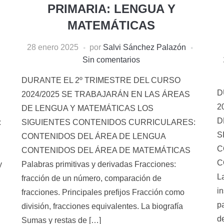
PRIMARIA: LENGUA Y
MATEMÁTICAS
28 enero 2025
por
Salvi Sánchez Palazón
Sin comentarios
DURANTE EL 2º TRIMESTRE DEL CURSO
D
2024/2025 SE TRABAJARÁN EN LAS ÁREAS
2
DE LENGUA Y MATEMÁTICAS LOS
D
:
SIGUIENTES CONTENIDOS CURRICULARES:
S
CONTENIDOS DEL ÁREA DE LENGUA
C
CONTENIDOS DEL ÁREA DE MATEMÁTICAS
C
y
Palabras primitivas y derivadas Fracciones:
L
fracción de un número, comparación de
i
fracciones. Principales prefijos Fracción como
p
división, fracciones equivalentes. La biografía
d
Sumas y restas de […]