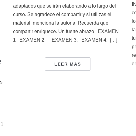
I
adaptados que se irán elaborando a lo largo del
c
curso. Se agradece el compartir y si utilizas el
l
material, menciona la autoría. Recuerda que
l
compartir enriquece. Un fuerte abrazo EXAMEN
t
1 EXAMEN 2. EXAMEN 3. EXAMEN 4. […]
p
r
2
e
LEER MÁS
s
 1