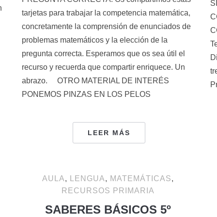
S
n
tarjetas para trabajar la competencia matemática,
C
concretamente la comprensión de enunciados de
C
problemas matemáticos y la elección de la
T
pregunta correcta. Esperamos que os sea útil el
D
recurso y recuerda que compartir enriquece. Un
tr
abrazo. OTRO MATERIAL DE INTERÉS
P
PONEMOS PINZAS EN LOS PELOS
LEER MÁS
AULA
,
LENGUA
,
MATEMÁTICAS
,
RECURSOS PRIMARIA
SABERES BÁSICOS 5º