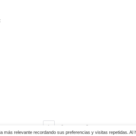
:
1
2
…
8
a más relevante recordando sus preferencias y visitas repetidas. Al 