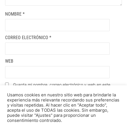
NOMBRE
*
CORREO ELECTRÓNICO
*
WEB
Guarda mi nombre, correo electrónico y web en este
navegador para la próxima vez que comente.
Usamos cookies en nuestro sitio web para brindarle la
experiencia más relevante recordando sus preferencias
y visitas repetidas. Al hacer clic en "Aceptar todo",
acepta el uso de TODAS las cookies. Sin embargo,
puede visitar "Ajustes" para proporcionar un
consentimiento controlado.