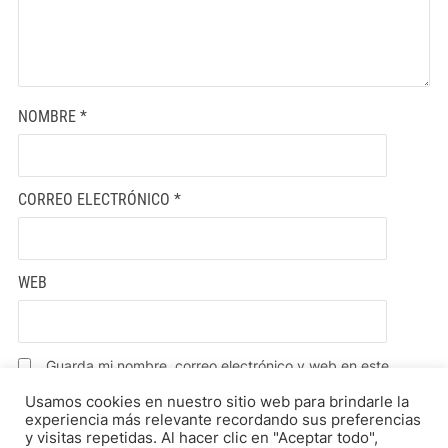
NOMBRE
*
CORREO ELECTRÓNICO
*
WEB
Guarda mi nombre, correo electrónico y web en este
navegador para la próxima vez que comente.
Usamos cookies en nuestro sitio web para brindarle la
experiencia más relevante recordando sus preferencias
y visitas repetidas. Al hacer clic en "Aceptar todo",