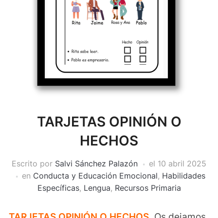
TARJETAS OPINIÓN O
HECHOS
Escrito por
Salvi Sánchez Palazón
el
10 abril 2025
en
Conducta y Educación Emocional
,
Habilidades
Específicas
,
Lengua
,
Recursos Primaria
TARJETAS OPINIÓN O HECHOS.
Os dejamos