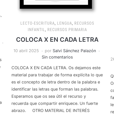
A
,
LECTO-ESCRITURA
,
LENGUA
,
RECURSOS
INFANTIL
,
RECURSOS PRIMARIA
COLOCA X EN CADA LETRA
10 abril 2025
por
Salvi Sánchez Palazón
Sin comentarios
2
s
e
COLOCA X EN CADA LETRA. Os dejamos este
material para trabajar de forma explícita lo que
Q
es el concepto de letra dentro de la palabra e
O
identificar las letras que forman las palabras.
c
Esperamos que os sea útil el recurso y
f
a
recuerda que compartir enriquece. Un fuerte
l
abrazo. OTRO MATERIAL DE INTERÉS
r