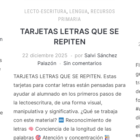
LECTO-ESCRITURA
,
LENGUA
,
RECURSOS
PRIMARIA
TARJETAS LETRAS QUE SE
n
REPITEN
22 diciembre 2025
por
Salvi Sánchez
s
Palazón
Sin comentarios
F
e
g
TARJETAS LETRAS QUE SE REPITEN. Estas
t
tarjetas para contar letras están pensadas para
d
ayudar al alumnado en los primeros pasos de
f
la lectoescritura, de una forma visual,
#
manipulativa y significativa. ¿Qué se trabaja
de
d
con este material?
Reconocimiento de
e
letras
Conciencia de la longitud de las
e
palabras
Atención y concentración