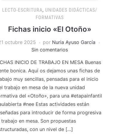
LECTO-ESCRITURA
,
UNIDADES DIDÁCTICAS/
FORMATIVAS
Fichas inicio «El Otoño»
21 octubre 2025
por
Nuria Ayuso García
Sin comentarios
ICHAS INICIO DE TRABAJO EN MESA Buenas
ente bonica. Aquí os dejamos unas fichas de
rabajo muy sencillas, pensadas para el inicio
el trabajo en mesa de la nueva unidad
ormativa del «Otoño», para una #etapainfantil
aulabierta #nee Estas actividades están
iseñadas para introducir de forma progresiva
l trabajo en mesa. Son propuestas
structuradas, con un nivel de […]