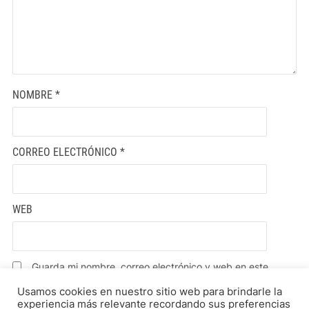
NOMBRE
*
CORREO ELECTRÓNICO
*
WEB
Guarda mi nombre, correo electrónico y web en este
navegador para la próxima vez que comente.
Usamos cookies en nuestro sitio web para brindarle la
experiencia más relevante recordando sus preferencias