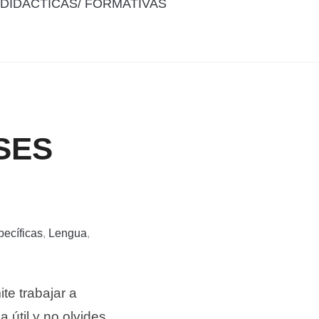
DIDÁCTICAS/ FORMATIVAS
SES
ecíficas
,
Lengua
,
ite trabajar a
 útil y no olvides