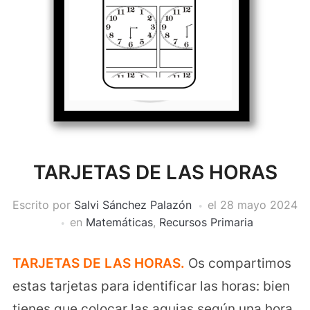
TARJETAS DE LAS HORAS
Escrito por
Salvi Sánchez Palazón
el
28 mayo 2024
en
Matemáticas
,
Recursos Primaria
TARJETAS DE LAS HORAS.
Os compartimos
estas tarjetas para identificar las horas: bien
tienes que colocar las agujas según una hora