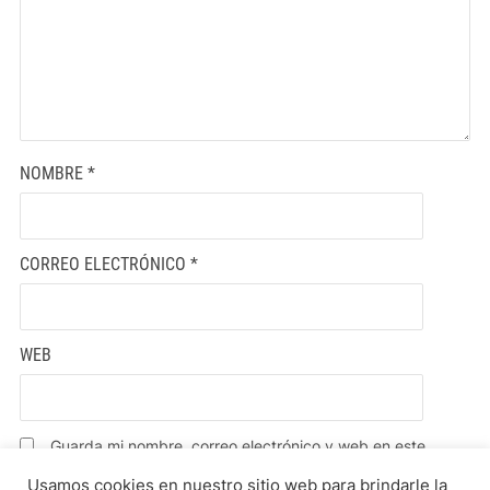
NOMBRE
*
CORREO ELECTRÓNICO
*
WEB
Guarda mi nombre, correo electrónico y web en este
navegador para la próxima vez que comente.
Usamos cookies en nuestro sitio web para brindarle la