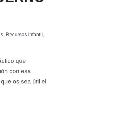
as
,
Recursos Infantil
,
ctico que
ción con esa
e os sea útil el