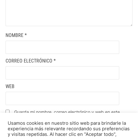
NOMBRE
*
CORREO ELECTRÓNICO
*
WEB
Guarda mi nombre, correo electrónico y web en este
navegador para la próxima vez que comente.
Usamos cookies en nuestro sitio web para brindarle la
experiencia más relevante recordando sus preferencias
y visitas repetidas. Al hacer clic en "Aceptar todo",