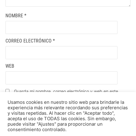
NOMBRE
*
CORREO ELECTRÓNICO
*
WEB
Guarda mi nombre, correo electrónico y web en este
navegador para la próxima vez que comente.
Usamos cookies en nuestro sitio web para brindarle la
experiencia más relevante recordando sus preferencias
y visitas repetidas. Al hacer clic en "Aceptar todo",
acepta el uso de TODAS las cookies. Sin embargo,
puede visitar "Ajustes" para proporcionar un
consentimiento controlado.