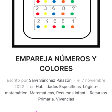
EMPAREJA NÚMEROS Y
COLORES
Escrito por
Salvi Sánchez Palazón
el
7 noviembre
2022
en
Habilidades Específicas
,
Lógico-
matemático
,
Matemáticas
,
Recursos Infantil
,
Recursos
Primaria
,
Vivencias