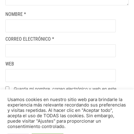
NOMBRE
*
CORREO ELECTRÓNICO
*
WEB
Guarda mi nombre, correo electrónico y web en este
navegador para la próxima vez que comente.
Usamos cookies en nuestro sitio web para brindarle la
experiencia más relevante recordando sus preferencias
y visitas repetidas. Al hacer clic en "Aceptar todo",
acepta el uso de TODAS las cookies. Sin embargo,
puede visitar "Ajustes" para proporcionar un
consentimiento controlado.