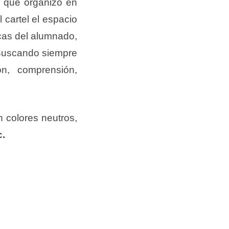
l
que organizo en
 cartel el espacio
icas del alumnado,
 Buscando siempre
n, comprensión,
n colores neutros,
c.