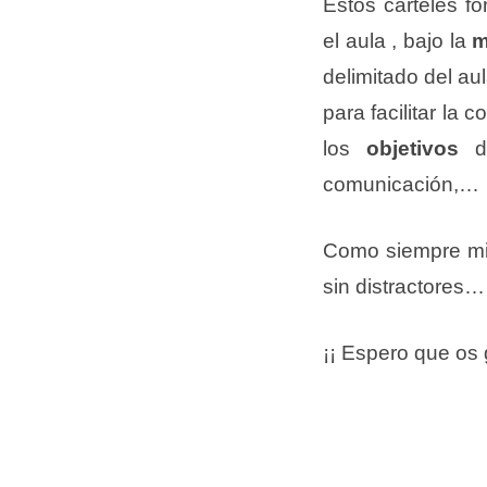
Estos carteles f
el aula , bajo la
m
delimitado del au
para facilitar l
los
objetivos
de
comunicación,…
Como siempre mi e
sin distractores
¡¡ Espero que os 