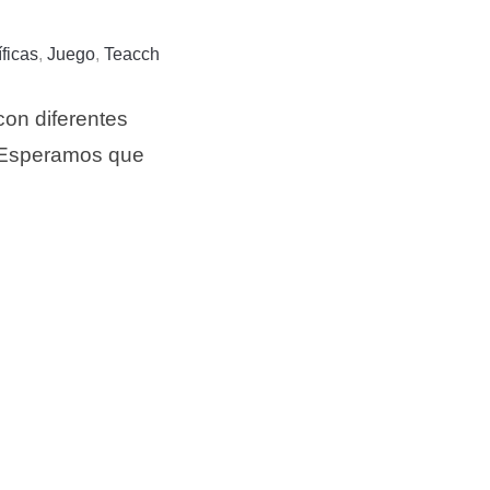
ficas
,
Juego
,
Teacch
on diferentes
o…Esperamos que