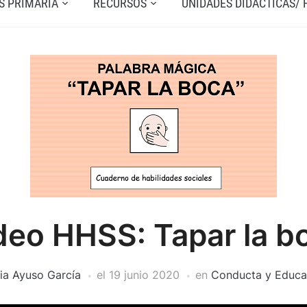
S PRIMARIA
RECURSOS
UNIDADES DIDÁCTICAS/
deo HHSS: Tapar la b
ia Ayuso García
el
19 junio 2020
en
Conducta y Educa