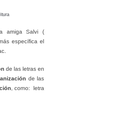
itura
sa amiga Salvi (
más específica el
ac.
ón
de las letras en
anización
de las
ción
, como: letra