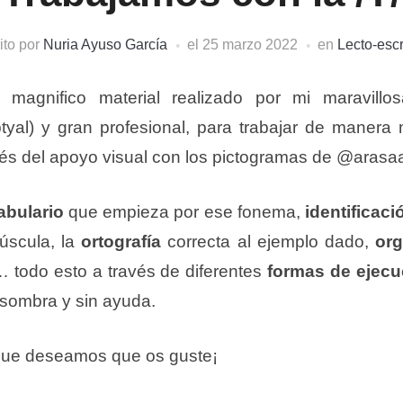
ito por
Nuria Ayuso García
el
25 marzo 2022
en
Lecto-escr
magnifico material realizado por mi maravillo
tyal) y gran profesional, para trabajar de manera 
vés del apoyo visual con los pictogramas de @arasa
abulario
que empieza por ese fonema,
identificaci
úscula, la
ortografía
correcta al ejemplo dado,
org
, … todo esto a través de diferentes
formas de ejecu
 sombra y sin ayuda.
 que deseamos que os guste¡