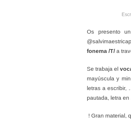
Escr
Os presento un 
@salvimaestricap
fonema /T/
a tra
Se trabaja el
voc
mayúscula y min
letras a escribir
pautada, letra en
! Gran material,