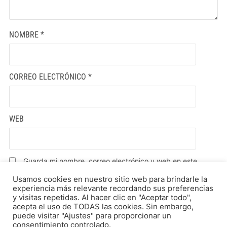
NOMBRE
*
CORREO ELECTRÓNICO
*
WEB
Guarda mi nombre, correo electrónico y web en este
navegador para la próxima vez que comente.
Usamos cookies en nuestro sitio web para brindarle la
experiencia más relevante recordando sus preferencias
y visitas repetidas. Al hacer clic en "Aceptar todo",
acepta el uso de TODAS las cookies. Sin embargo,
puede visitar "Ajustes" para proporcionar un
consentimiento controlado.