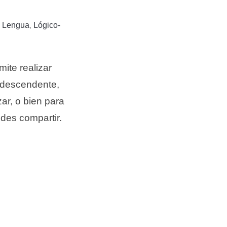
,
Lengua
,
Lógico-
mite realizar
y descendente,
zar, o bien para
ides compartir.