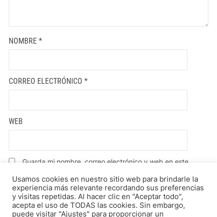
NOMBRE
*
CORREO ELECTRÓNICO
*
WEB
Guarda mi nombre, correo electrónico y web en este
navegador para la próxima vez que comente.
Usamos cookies en nuestro sitio web para brindarle la
experiencia más relevante recordando sus preferencias
y visitas repetidas. Al hacer clic en "Aceptar todo",
acepta el uso de TODAS las cookies. Sin embargo,
puede visitar "Ajustes" para proporcionar un