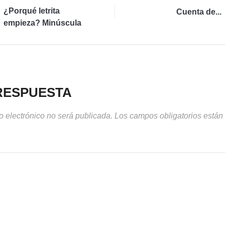
¿Porqué letrita
Cuenta de...
empieza? Minúscula
RESPUESTA
o electrónico no será publicada.
Los campos obligatorios está