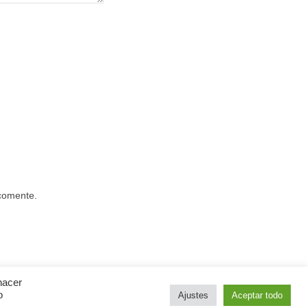
 comente.
hacer
o
Ajustes
Aceptar todo