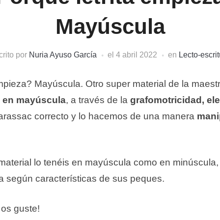
Mayúscula
crito por
Nuria Ayuso García
el
4 abril 2022
en
Lecto-escrit
mpieza? Mayúscula. Otro super material de la maestr
s en mayúscula
, a través de la
grafomotricidad, el
arassac correcto y lo hacemos de una manera
mani
 material lo tenéis en mayúscula como en minúscula
etra según características de sus peques.
 os guste!