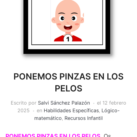
PONEMOS PINZAS EN LOS
PELOS
Escrito por
Salvi Sánchez Palazón
el
12 febrero
2025
en
Habilidades Específicas
,
Lógico-
matemático
,
Recursos Infantil
PONEMOS PINZAS EN LOS PELOS.
Os