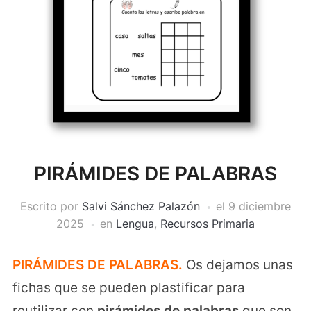
PIRÁMIDES DE PALABRAS
Escrito por
Salvi Sánchez Palazón
el
9 diciembre
2025
en
Lengua
,
Recursos Primaria
PIRÁMIDES DE PALABRAS.
Os dejamos unas
fichas que se pueden plastificar para
reutilizar con
pirámides de palabras
que son