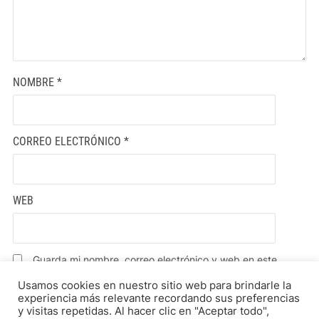
NOMBRE
*
CORREO ELECTRÓNICO
*
WEB
Guarda mi nombre, correo electrónico y web en este
navegador para la próxima vez que comente.
Usamos cookies en nuestro sitio web para brindarle la
experiencia más relevante recordando sus preferencias
y visitas repetidas. Al hacer clic en "Aceptar todo",