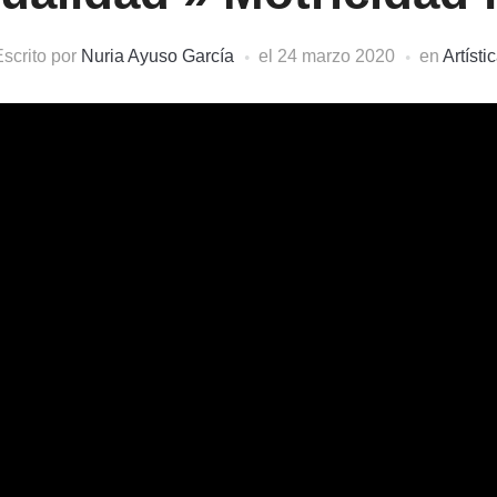
scrito por
Nuria Ayuso García
el
24 marzo 2020
en
Artísti