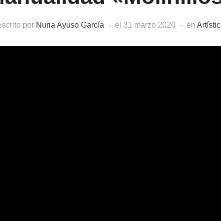
scrito por
Nuria Ayuso García
el
31 marzo 2020
en
Artísti