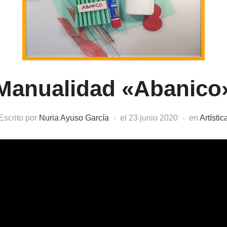
Manualidad «Abanico
Escrito por
Nuria Ayuso García
el
23 junio 2020
en
Artístic