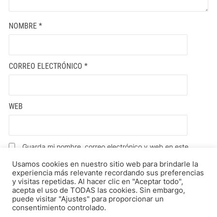
NOMBRE
*
CORREO ELECTRÓNICO
*
WEB
Guarda mi nombre, correo electrónico y web en este
navegador para la próxima vez que comente.
Usamos cookies en nuestro sitio web para brindarle la
experiencia más relevante recordando sus preferencias
y visitas repetidas. Al hacer clic en "Aceptar todo",
acepta el uso de TODAS las cookies. Sin embargo,
puede visitar "Ajustes" para proporcionar un
consentimiento controlado.