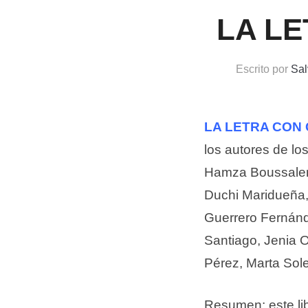
LA L
Escrito por
Sal
LA LETRA CON
los autores de lo
Hamza Boussalen
Duchi Maridueña,
Guerrero Fernánd
Santiago, Jenia 
Pérez, Marta Sol
Resumen: este lib