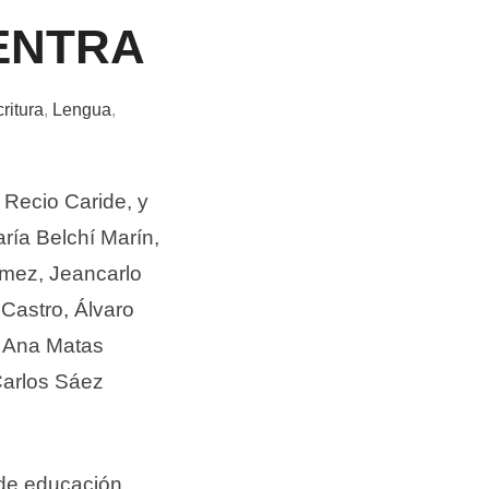
ENTRA
ritura
,
Lengua
,
 Recio Caride, y
ría Belchí Marín,
mez, Jeancarlo
Castro, Álvaro
, Ana Matas
Carlos Sáez
 de educación