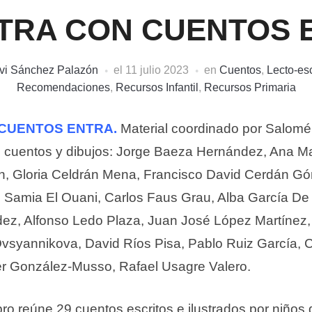
ETRA CON CUENTOS 
vi Sánchez Palazón
el
11 julio 2023
en
Cuentos
,
Lecto-esc
Recomendaciones
,
Recursos Infantil
,
Recursos Primaria
 CUENTOS ENTRA.
Material coordinado por Salomé
s cuentos y dibujos: Jorge Baeza Hernández, Ana Ma
, Gloria Celdrán Mena, Francisco David Cerdán Gó
 Samia El Ouani, Carlos Faus Grau, Alba García De 
ez, Alfonso Ledo Plaza, Juan José López Martínez
Ovsyannikova, David Ríos Pisa, Pablo Ruiz García, 
er González-Musso, Rafael Usagre Valero.
ro reúne 29 cuentos escritos e ilustrados por niños