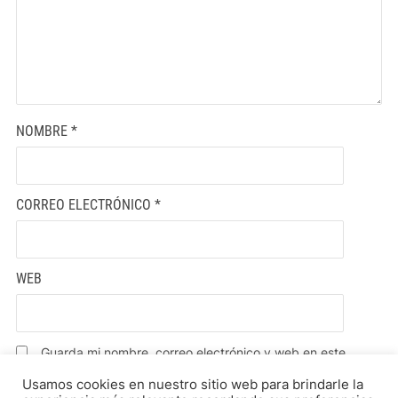
NOMBRE
*
CORREO ELECTRÓNICO
*
WEB
Guarda mi nombre, correo electrónico y web en este
navegador para la próxima vez que comente.
Usamos cookies en nuestro sitio web para brindarle la