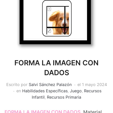
FORMA LA IMAGEN CON
DADOS
Escrito por
Salvi Sánchez Palazón
el
1 mayo 2024
en
Habilidades Específicas
,
Juego
,
Recursos
Infantil
,
Recursos Primaria
FORMA LA IMAGEN CON DADOS.
Material