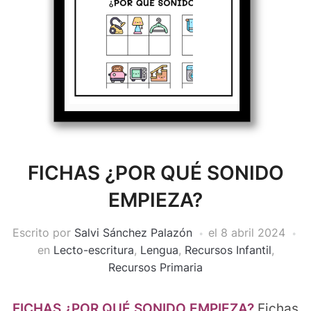
FICHAS ¿POR QUÉ SONIDO
EMPIEZA?
Escrito por
Salvi Sánchez Palazón
el
8 abril 2024
en
Lecto-escritura
,
Lengua
,
Recursos Infantil
,
Recursos Primaria
FICHAS ¿POR QUÉ SONIDO EMPIEZA?
Fichas