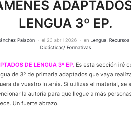
ÁMENES ADAPTADOS
LENGUA 3º EP.
Sánchez Palazón
el
23 abril 2026
en
Lengua
,
Recursos 
Didácticas/ Formativas
TADOS DE LENGUA 3º EP.
Es esta sección iré 
ua de 3º de primaria adaptados que vaya realiza
fuera de vuestro interés. Si utilizas el material, se
ncionar la autoría para que llegue a más persona
ece. Un fuerte abrazo.