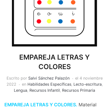
EMPAREJA LETRAS Y
COLORES
Escrito por
Salvi Sánchez Palazón
el
4 noviembre
2022
en
Habilidades Específicas
,
Lecto-escritura
,
Lengua
,
Recursos Infantil
,
Recursos Primaria
E
M
PAREJA LETRAS Y COLORES.
Material