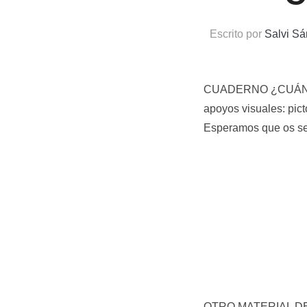
Escrito por
Salvi S
CUADERNO ¿CUÁNDO? 
apoyos visuales: pic
Esperamos que os sea 
OTRO MATERIAL D