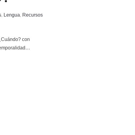
s
,
Lengua
,
Recursos
 ¿Cuándo? con
 temporalidad…