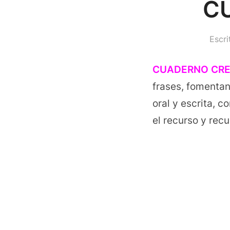
C
Escr
CUADERNO CRE
frases, fomentan
oral y escrita, c
el recurso y rec