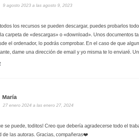
9 agosto 2023 a las agosto 9, 2023
 todos los recursos se pueden descargar, puedes probarlos todo
la carpeta de «descargas» o «download». Unos documentos tar
esde el ordenador, lo podrás comprobar. En el caso de que algu
ante, dame una dirección de email y yo misma te lo enviaré. Un 
R
María
27 enero 2024 a las enero 27, 2024
e se puede, toditos! Creo que debería agradecerse todo el trab
d de las autoras. Gracias, compañeras❤️