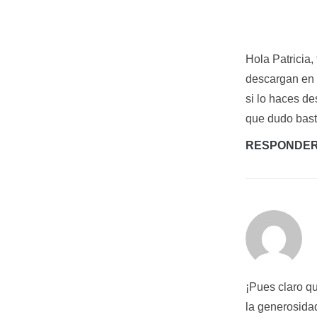
Hola Patricia,
descargan en 
si lo haces d
que dudo bast
RESPONDE
¡Pues claro qu
la generosida