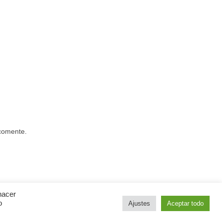
 comente.
hacer
o
Ajustes
Aceptar todo