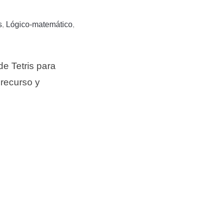
s
,
Lógico-matemático
,
de Tetris para
 recurso y