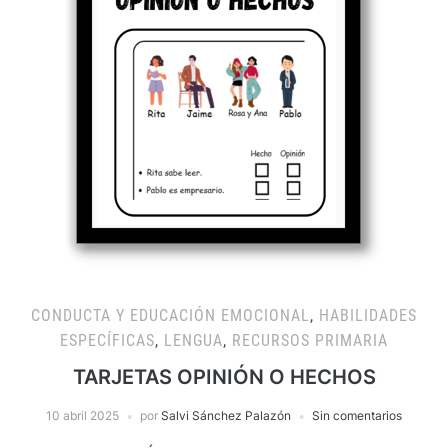
CONDUCTA Y EDUCACIÓN EMOCIONAL
,
HABILIDADES
ESPECÍFICAS
,
LENGUA
,
RECURSOS PRIMARIA
TARJETAS OPINIÓN O HECHOS
10 abril 2025
por
Salvi Sánchez Palazón
Sin comentarios