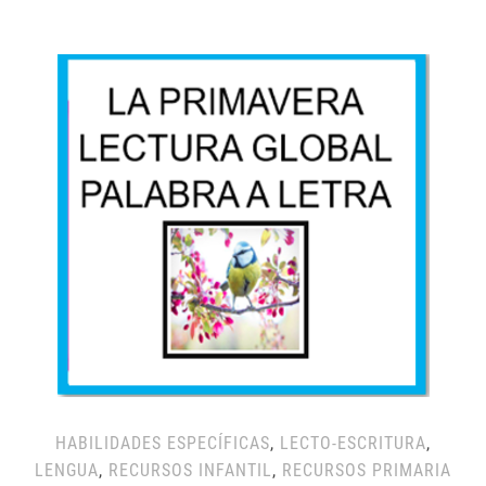
HABILIDADES ESPECÍFICAS
,
LECTO-ESCRITURA
,
LENGUA
,
RECURSOS INFANTIL
,
RECURSOS PRIMARIA