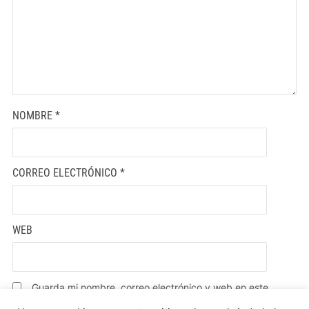
NOMBRE
*
CORREO ELECTRÓNICO
*
WEB
Guarda mi nombre, correo electrónico y web en este
navegador para la próxima vez que comente.