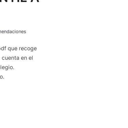
endaciones
df que recoge
 cuenta en el
legio.
o.