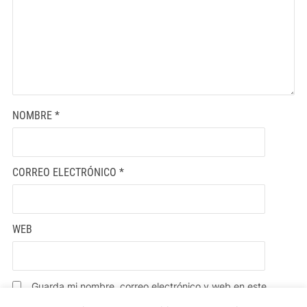
NOMBRE
*
CORREO ELECTRÓNICO
*
WEB
Guarda mi nombre, correo electrónico y web en este
navegador para la próxima vez que comente.