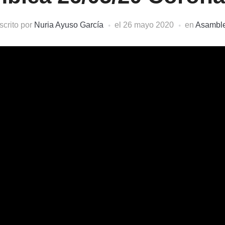
scrito por
Nuria Ayuso García
el
26 mayo 2020
en
Asambl