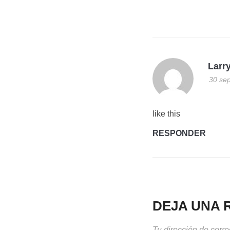
Larr
30 sep
like this
RESPONDER
DEJA UNA 
Tu dirección de corre