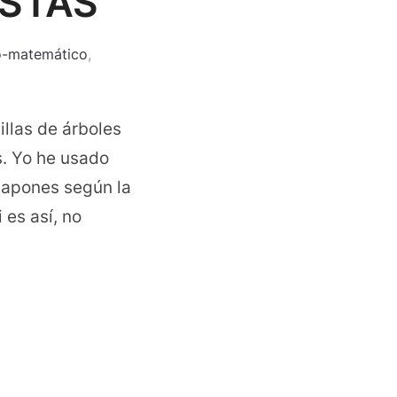
ESTAS
o-matemático
,
illas de árboles
s. Yo he usado
 tapones según la
 es así, no