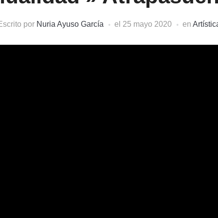
Escrito por
Nuria Ayuso García
el
25 mayo 2020
en
Artístic