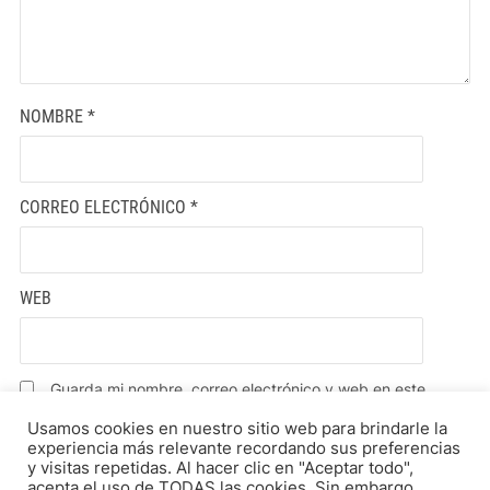
NOMBRE
*
CORREO ELECTRÓNICO
*
WEB
Guarda mi nombre, correo electrónico y web en este
navegador para la próxima vez que comente.
Usamos cookies en nuestro sitio web para brindarle la
experiencia más relevante recordando sus preferencias
y visitas repetidas. Al hacer clic en "Aceptar todo",
acepta el uso de TODAS las cookies. Sin embargo,